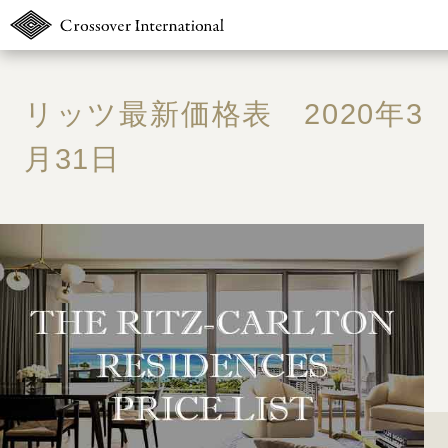
TOP
リッツ最新価格表 2020年3
販売物件MAP
月31日
無料簡易査定
ウェブマガジン
お問い合わせ
03-6822-323