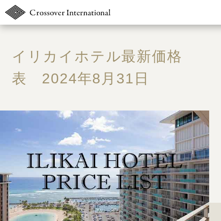
TOP
イリカイホテル最新価格
販売物件MAP
表 2024年8月31日
無料簡易査定
ウェブマガジン
お問い合わせ
03-6822-323