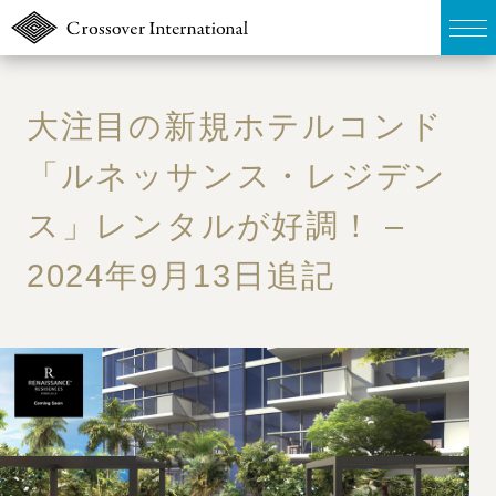
TOP
大注目の新規ホテルコンド
販売物件MAP
「ルネッサンス・レジデン
ス」レンタルが好調！ –
無料簡易査定
2024年9月13日追記
ウェブマガジン
お問い合わせ
03-6822-3235