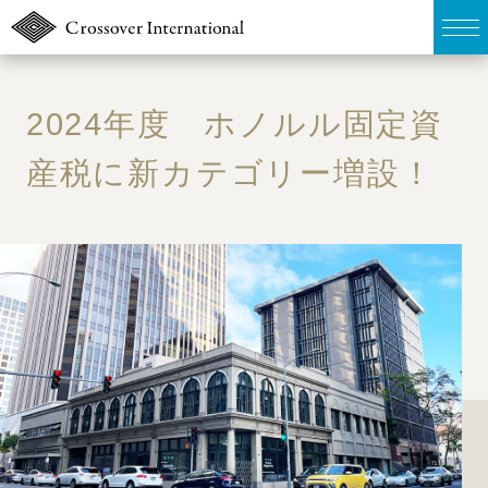
TOP
2024年度 ホノルル固定資
販売物件MAP
産税に新カテゴリー増設！
無料簡易査定
ウェブマガジン
お問い合わせ
03-6822-3235