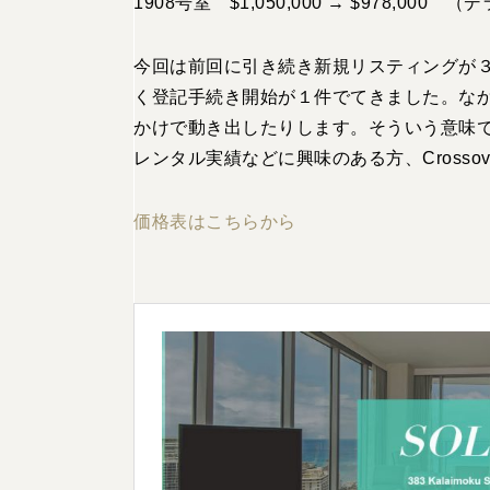
1908号室 $1,050,000 → $978,0
今回は前回に引き続き新規リスティングが
く登記手続き開始が１件でてきました。な
かけで動き出したりします。そういう意味
レンタル実績などに興味のある方、Crosso
価格表はこちらから