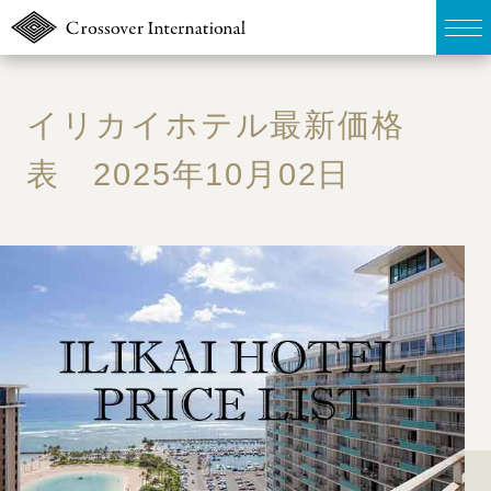
TOP
イリカイホテル最新価格
販売物件MAP
表 2025年10月02日
無料簡易査定
ウェブマガジン
お問い合わせ
03-6822-3235