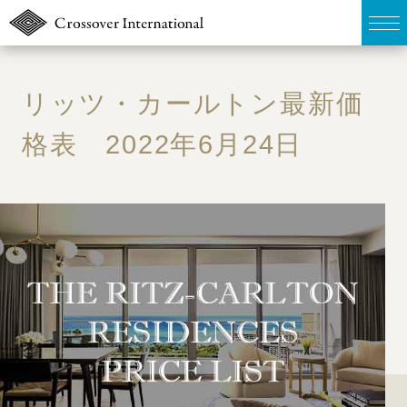
TOP
リッツ・カールトン最新価
販売物件MAP
格表 2022年6月24日
無料簡易査定
ウェブマガジン
お問い合わせ
03-6822-3235