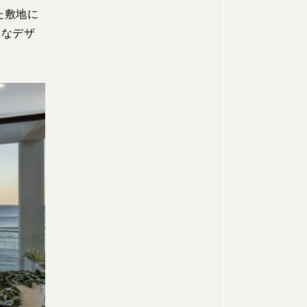
た敷地に
ンなデザ
。