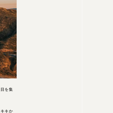
注目を集
イキキか