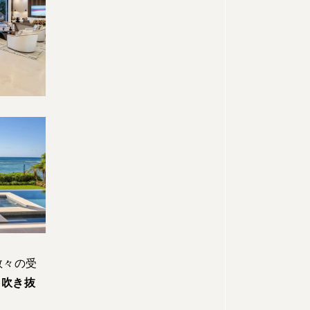
数々の受
と吹き抜