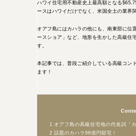
ハワイ住宅用不動産史上最高額となる$65.75
ースはハワイだけでなく、米国全土の業界
オアフ島にはカハラの他にも、南東部に位
ースショア」など、地形を生かした高級住
す。
本記事では、普段ご紹介している高級コン
ます！
Conte
1
オアフ島の高級住宅地の代名詞「
2
話題のカハラ98億円邸宅！