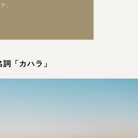
ルア」
名詞「カハラ」