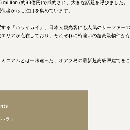
 million (約98億円)で成約され、大きな話題を呼びました
関係者からも注目を集めています。
置する「ハワイカイ」、日本人観光客にも人気のサーファー
宅エリアが点在しており、それぞれに桁違いの超高級物件が
ドミニアムとは一味違った、オアフ島の最新超高級戸建てを
nts
カハラ」