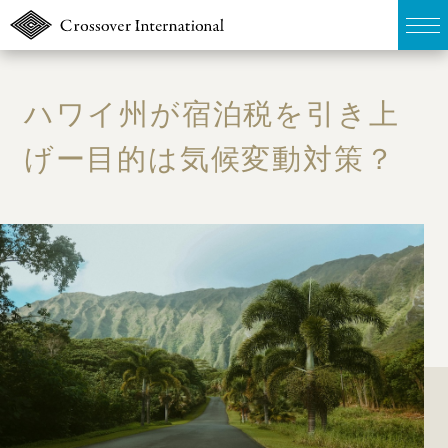
TOP
ハワイ州が宿泊税を引き上
販売物件MAP
げー目的は気候変動対策？
無料簡易査定
ウェブマガジン
お問い合わせ
03-6822-3235